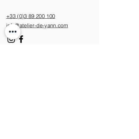
+33 (0)3 89 200 100​
info@atelier-de-yann.com
S'abonner à la newsletter
S'inscrire
Je m'inscris pour ne rien
manquer des nouveautés.
Nous rejoindre