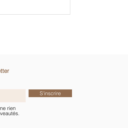
tter
S'inscrire
ne rien
veautés.