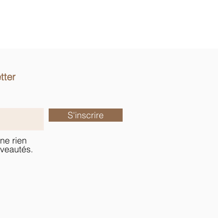
tter
S'inscrire
ne rien
veautés.