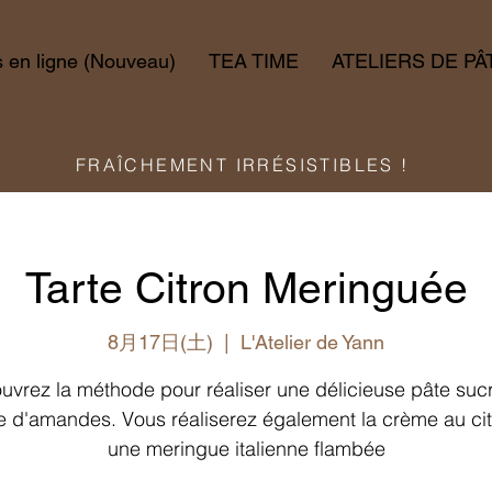
en ligne (Nouveau)
TEA TIME
ATELIERS DE PÂ
FRAÎCHEMENT IRRÉSISTIBLES !
Tarte Citron Meringuée
8月17日(土)
  |  
L'Atelier de Yann
vrez la méthode pour réaliser une délicieuse pâte suc
 d'amandes. Vous réaliserez également la crème au cit
une meringue italienne flambée