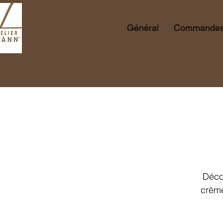
Général
Commandes 
Décou
crème