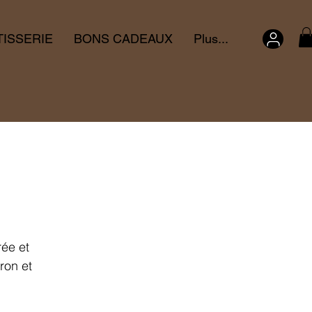
TISSERIE
BONS CADEAUX
Plus...
rée et
ron et