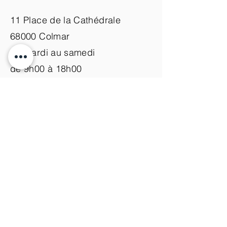
11 Place de la Cathédrale
68000 Colmar
du mardi au samedi
de 9h00 à 18h00
Nous contacter
+33 (0)3 89 200 100​
info@atelier-de-yann.com
S'abonner à la newsletter