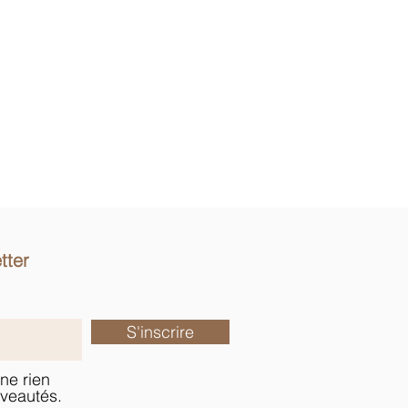
tter
S'inscrire
ne rien
veautés.