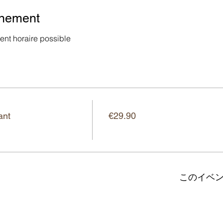
énement
nt horaire possible
価格
ant
€29.90
このイベ