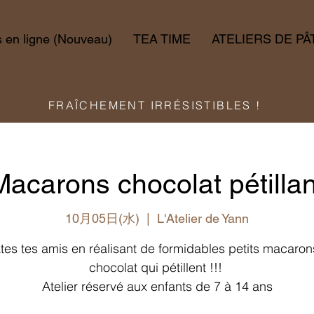
en ligne (Nouveau)
TEA TIME
ATELIERS DE PÂ
FRAÎCHEMENT IRRÉSISTIBLES !
Macarons chocolat pétillan
10月05日(水)
  |  
L'Atelier de Yann
tes tes amis en réalisant de formidables petits macaron
chocolat qui pétillent !!!
Atelier réservé aux enfants de 7 à 14 ans