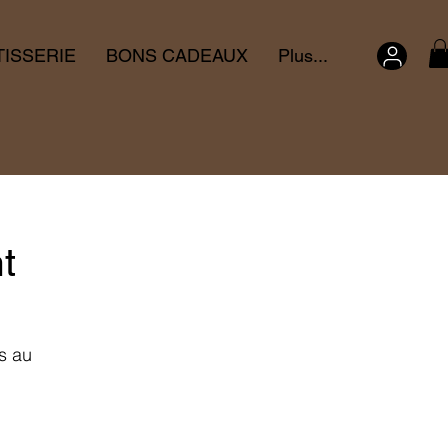
TISSERIE
BONS CADEAUX
Plus...
t
s au