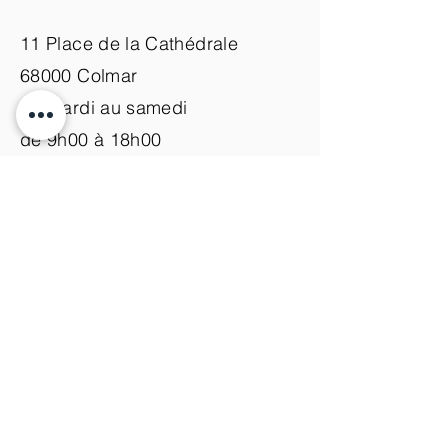
11 Place de la Cathédrale
68000 Colmar
du mardi au samedi
de 9h00 à 18h00
Nous contacter
+33 (0)3 89 200 100​
info@atelier-de-yann.com
S'abonner à la newsletter