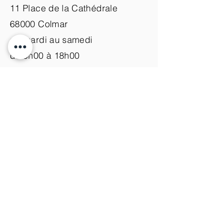
11 Place de la Cathédrale
68000 Colmar
du mardi au samedi
de 9h00 à 18h00
Nous contacter
+33 (0)3 89 200 100​
info@atelier-de-yann.com
S'abonner à la newsletter
S'inscrire