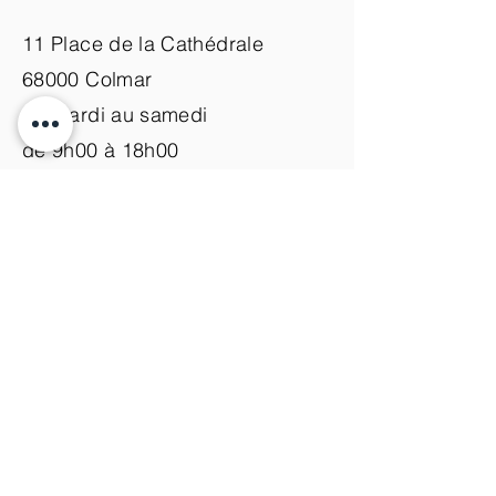
11 Place de la Cathédrale
68000 Colmar
du mardi au samedi
de 9h00 à 18h00
Nous contacter
+33 (0)3 89 200 100​
info@atelier-de-yann.com
S'abonner à la newsletter